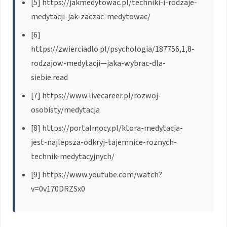
[5] https://jakmedytowac.pl/techniki-i-rodzaje-
medytacji-jak-zaczac-medytowac/
[6]
https://zwierciadlo.pl/psychologia/187756,1,8-
rodzajow-medytacji—jaka-wybrac-dla-
siebie.read
[7] https://www.livecareer.pl/rozwoj-
osobisty/medytacja
[8] https://portalmocy.pl/ktora-medytacja-
jest-najlepsza-odkryj-tajemnice-roznych-
technik-medytacyjnych/
[9] https://www.youtube.com/watch?
v=0v170DRZSx0