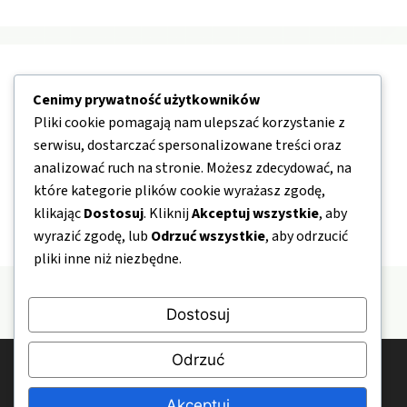
Nawigacja
Cenimy prywatność użytkowników
Pliki cookie pomagają nam ulepszać korzystanie z
O nas
serwisu, dostarczać spersonalizowane treści oraz
Kontakt
analizować ruch na stronie. Możesz zdecydować, na
które kategorie plików cookie wyrażasz zgodę,
Mapa strony
klikając
Dostosuj
. Kliknij
Akceptuj wszystkie
, aby
Polityka prywatności
wyrazić zgodę, lub
Odrzuć wszystkie
, aby odrzucić
pliki inne niż niezbędne.
Dostosuj
Odrzuć
© 2026 HomeAndHealth.pl
Polityka prywatności
Kontakt
O nas
Akceptuj