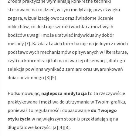
Źródła praktyczne wymieniają konkretne techniki
stosowane na co dzień, w tym medytację przy dźwięku
zegara, wizualizację owocu oraz świadome liczenie
oddechów, co ilustruje szeroki wachlarz możliwych
bodźców uwagi i może ułatwiać indywidualny dobór
metody [7]. Każda z takich form bazuje na jednym z dwóch
podstawowych mechanizmów opisywanych w literaturze,
czyli na koncentracji lub na otwartej obserwacji, dlatego
selekcja powinna wynikać z zamiaru oraz uwarunkowań
dnia codziennego [3][5].
Podsumowując,
najlepsza medytacja
to ta rzeczywiście
praktykowana i możliwa do utrzymania w Twoim grafiku,
ponieważ to regularność i dopasowanie
do Twojego
stylu życia
w największym stopniu przekładają się na
długofalowe korzyści [3][4][8].