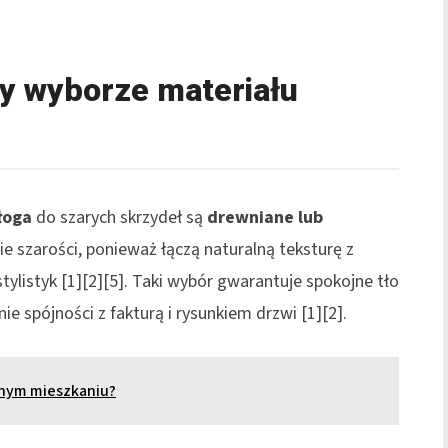
y wyborze materiału
łoga
do szarych skrzydeł są
drewniane lub
 szarości, ponieważ łączą naturalną teksturę z
stylistyk [1][2][5]. Taki wybór gwarantuje spokojne tło
e spójności z fakturą i rysunkiem drzwi [1][2].
nym mieszkaniu?