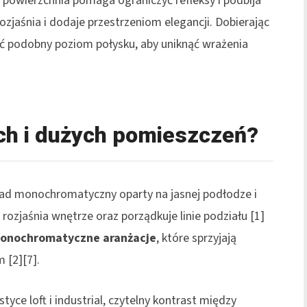
powierzchnia pomaga ograniczyć refleksy i podbija
ozjaśnia i dodaje przestrzeniom elegancji. Dobierając
ć podobny poziom połysku, aby uniknąć wrażenia
ch i dużych pomieszczeń?
ład monochromatyczny oparty na jasnej podłodze i
 rozjaśnia wnętrze oraz porządkuje linie podziału [1]
onochromatyczne aranżacje
, które sprzyjają
 [2][7].
tyce loft i industrial, czytelny kontrast między