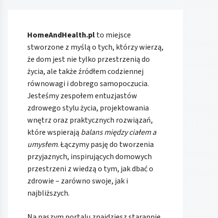
HomeAndHealth.pl
to miejsce
stworzone z myślą o tych, którzy wierzą,
że dom jest nie tylko przestrzenią do
życia, ale także źródłem codziennej
równowagi i dobrego samopoczucia.
Jesteśmy zespołem entuzjastów
zdrowego stylu życia, projektowania
wnętrz oraz praktycznych rozwiązań,
które wspierają
balans między ciałem a
umysłem
. Łączymy pasję do tworzenia
przyjaznych, inspirujących domowych
przestrzeni z wiedzą o tym, jak dbać o
zdrowie – zarówno swoje, jak i
najbliższych.
Na naszym portalu znajdziesz starannie