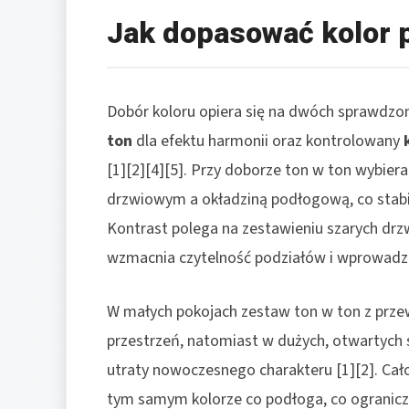
Jak dopasować kolor p
Dobór koloru opiera się na dwóch sprawdzo
ton
dla efektu harmonii oraz kontrolowany
[1][2][4][5]. Przy doborze ton w ton wybie
drzwiowym a okładziną podłogową, co stabil
Kontrast polega na zestawieniu szarych drzw
wzmacnia czytelność podziałów i wprowadza
W małych pokojach zestaw ton w ton z przew
przestrzeń, natomiast w dużych, otwartych 
utraty nowoczesnego charakteru [1][2]. Ca
tym samym kolorze co podłoga, co ogranicza