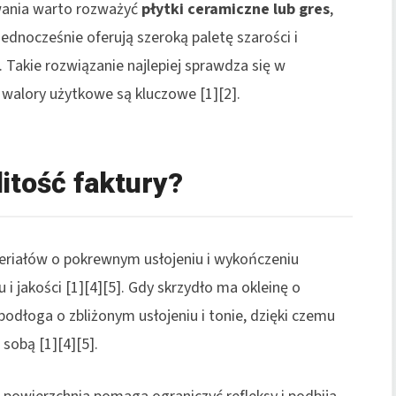
wania warto rozważyć
płytki ceramiczne lub gres
,
jednocześnie oferują szeroką paletę szarości i
. Takie rozwiązanie najlepiej sprawdza się w
e walory użytkowe są kluczowe [1][2].
itość faktury?
eriałów o pokrewnym usłojeniu i wykończeniu
i jakości [1][4][5]. Gdy skrzydło ma okleinę o
podłoga o zbliżonym usłojeniu i tonie, dzięki czemu
 sobą [1][4][5].