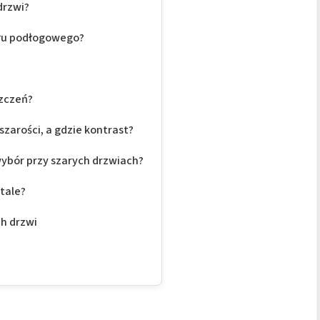
drzwi?
ału podłogowego?
szczeń?
szarości, a gdzie kontrast?
wybór przy szarych drzwiach?
tale?
h drzwi