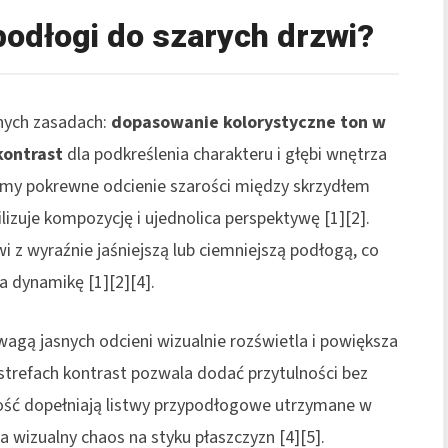
odłogi do szarych drzwi?
nych zasadach:
dopasowanie kolorystyczne
ton w
kontrast
dla podkreślenia charakteru i głębi wnętrza
ramy pokrewne odcienie szarości między skrzydłem
izuje kompozycję i ujednolica perspektywę [1][2].
i z wyraźnie jaśniejszą lub ciemniejszą podłogą, co
 dynamikę [1][2][4].
agą jasnych odcieni wizualnie rozświetla i powiększa
strefach kontrast pozwala dodać przytulności bez
łość dopełniają listwy przypodłogowe utrzymane w
 wizualny chaos na styku płaszczyzn [4][5].