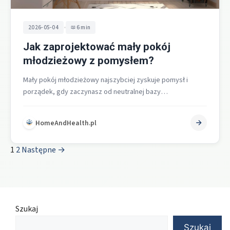
•
2026-05-04
6 min
Jak zaprojektować mały pokój
młodzieżowy z pomysłem?
Mały pokój młodzieżowy najszybciej zyskuje pomysł i
porządek, gdy zaczynasz od neutralnej bazy
kolorystycznej, dzielisz przestrzeń na strefy funkcjonalne,
wykorzystujesz…
HomeAndHealth.pl
1
2
Następne →
Szukaj
Szukaj