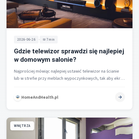
•
2026-06-26
7 min
Gdzie telewizor sprawdzi się najlepiej
w domowym salonie?
Najprościej mówiąc najlepiej ustawić telewizor na ścianie
lub w strefie przy meblach wypoczynkowych, tak aby ekran
był naprzeciw głównych miejsc…
HomeAndHealth.pl
WNĘTRZA