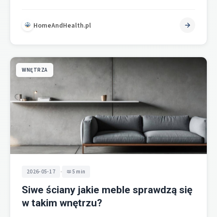
w odcieniach szarości, co daje spójność…
HomeAndHealth.pl
WNĘTRZA
•
2026-05-17
5 min
Siwe ściany jakie meble sprawdzą się
w takim wnętrzu?