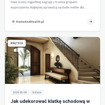
Siwe ściany najpełniej zagrają z trzema grupami
wyposażenia. Najlepiej sprawdzą się białe meble dla
rozjaśnienia i czystości kompozycji, drewniane meble…
HomeAndHealth.pl
WNĘTRZA
•
2026-05-08
6 min
Jak udekorować klatkę schodową w