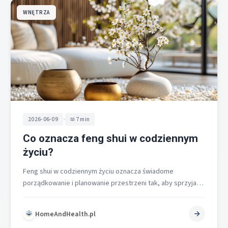
WNĘTRZA
•
2026-06-09
7 min
Co oznacza feng shui w codziennym
życiu?
Feng shui w codziennym życiu oznacza świadome
porządkowanie i planowanie przestrzeni tak, aby sprzyjała
harmonii, równowadze i płynnemu przepływowi energii…
HomeAndHealth.pl