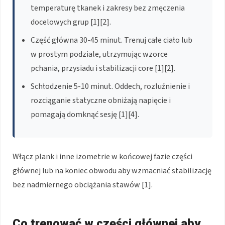
temperaturę tkanek i zakresy bez zmęczenia
docelowych grup [1][2].
Część główna 30-45 minut. Trenuj całe ciało lub
w prostym podziale, utrzymując wzorce
pchania, przysiadu i stabilizacji core [1][2].
Schłodzenie 5-10 minut. Oddech, rozluźnienie i
rozciąganie statyczne obniżają napięcie i
pomagają domknąć sesję [1][4].
Włącz plank i inne izometrie w końcowej fazie części
głównej lub na koniec obwodu aby wzmacniać stabilizację
bez nadmiernego obciążania stawów [1].
Co trenować w części głównej aby