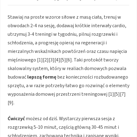
Stawiaj na proste wzorce siłowe z masą ciała, trenuj w
obwodach 2-4 na sesję, dodawaj krótkie interwały cardio,
utrzymuj 3-4 treningi w tygodniu, pilnuj rozgrzewki i
schłodzenia, a progresję opieraj na regeneracji i
mierzalnych wskaźnikach powtórzeń oraz czasu napięcia
mięśniowego [1][2][3][4][5][6]. Taki protokół tworzy
skalowalny system, który w realiach domowych pozwala
budować
lepszą formę
bez konieczności rozbudowanego
sprzętu, a w razie potrzeby łatwo go rozwinąć o elementy
wyposażenia domowej przestrzeni treningowej [1][5][7]
[9].
Ćwiczyć
możesz od dziś. Wystarczy pierwsza sesja z
rozgrzewką 5-10 minut, częścią główną 30-45 minut i
schłodzeniem, zachowana technika i zapisane wyniki,