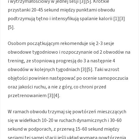
i wytrzymałościowy w jednej sesji [3][5]. Krótkie
przystanki 20-45 sekund między punktami obwodu
podtrzymują tętno i intensyfikują spalanie kalorii [1][3]
[5].
Osobom początkującym rekomenduje się 2-3 sesje
obwodowe tygodniowo i rozpoczynanie od 2 obwodów na
trening, ze stopniową progresją do 3 a następnie 4
obwodów w kolejnych tygodniach [3][5]. Taki wzrost
objętości powinien następować po ocenie samopoczucia
oraz jakości ruchu, a nie z góry, co chroni przed
przetrenowaniem [3][4].
W ramach obwodu trzymaj się powtórzeń mieszczących
się w widełkach 10-20 w ruchach dynamicznych i 30-60
sekund w podporach, z przerwą 15-60 sekund między
seriami tej samej stacji jeśli układ wymaga powtórzenia