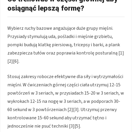
osiągnąć lepszą formę?
Wybierz ruchy bazowe angażujące duże grupy mięśni.
Przysiady stymulują uda, pośladki i mięśnie grzbietu,
pompki budują klatkę piersiową, tricepsy i barki, a plank
zabezpiecza tułów oraz poprawia kontrolę posturalną [1]
[2][6].
Stosuj zakresy robocze efektywne dla siły i wytrzymałości
mięśni. W ćwiczeniach górnej części ciała utrzymuj 12-15
powtórzeń w 3 seriach, w przysiadach 15-20 w 3 seriach, w
wykrokach 12-15 na nogę w 3 seriach, a w podporach 30-
60 sekund w 3 powtórzeniach [2][3]. Utrzymuj przerwy
kontrolowane 15-60 sekund aby utrzymać tętno i
jednocześnie nie psuć techniki [3][5].