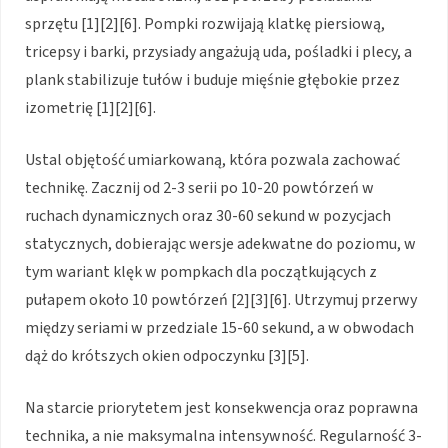
sprzętu [1][2][6]. Pompki rozwijają klatkę piersiową,
tricepsy i barki, przysiady angażują uda, pośladki i plecy, a
plank stabilizuje tułów i buduje mięśnie głębokie przez
izometrię [1][2][6].
Ustal objętość umiarkowaną, która pozwala zachować
technikę. Zacznij od 2-3 serii po 10-20 powtórzeń w
ruchach dynamicznych oraz 30-60 sekund w pozycjach
statycznych, dobierając wersje adekwatne do poziomu, w
tym wariant klęk w pompkach dla początkujących z
pułapem około 10 powtórzeń [2][3][6]. Utrzymuj przerwy
między seriami w przedziale 15-60 sekund, a w obwodach
dąż do krótszych okien odpoczynku [3][5].
Na starcie priorytetem jest konsekwencja oraz poprawna
technika, a nie maksymalna intensywność. Regularność 3-