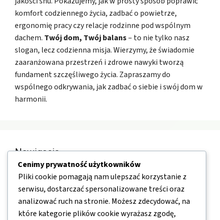
jakości snu. Pokazujemy, jak w prosty sposób poprawić
komfort codziennego życia, zadbać o powietrze,
ergonomię pracy czy relacje rodzinne pod wspólnym
dachem.
Twój dom, Twój balans
– to nie tylko nasz
slogan, lecz codzienna misja. Wierzymy, że świadomie
zaaranżowana przestrzeń i zdrowe nawyki tworzą
fundament szczęśliwego życia. Zapraszamy do
wspólnego odkrywania, jak zadbać o siebie i swój dom w
harmonii.
Nawigacja
Cenimy prywatność użytkowników
Pliki cookie pomagają nam ulepszać korzystanie z
O nas
serwisu, dostarczać spersonalizowane treści oraz
Kontakt
analizować ruch na stronie. Możesz zdecydować, na
Mapa strony
które kategorie plików cookie wyrażasz zgodę,