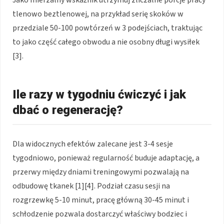
Jako mierzalny wskaźnik utrzymuj zliczalne porcje pracy
tlenowo beztlenowej, na przykład serię skoków w
przedziale 50-100 powtórzeń w 3 podejściach, traktując
to jako część całego obwodu a nie osobny długi wysiłek
[3].
Ile razy w tygodniu ćwiczyć i jak
dbać o regenerację?
Dla widocznych efektów zalecane jest 3-4 sesje
tygodniowo, ponieważ regularność buduje adaptację, a
przerwy między dniami treningowymi pozwalają na
odbudowę tkanek [1][4]. Podział czasu sesji na
rozgrzewkę 5-10 minut, pracę główną 30-45 minut i
schłodzenie pozwala dostarczyć właściwy bodziec i