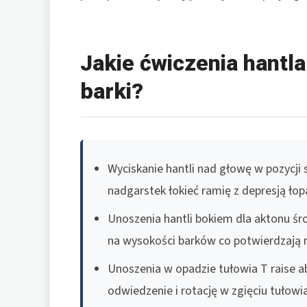
Jakie ćwiczenia hantl
barki?
Wyciskanie hantli nad głowę w pozycji s
nadgarstek łokieć ramię z depresją łop
Unoszenia hantli bokiem dla aktonu śr
na wysokości barków co potwierdzają m
Unoszenia w opadzie tułowia T raise 
odwiedzenie i rotację w zgięciu tułowia