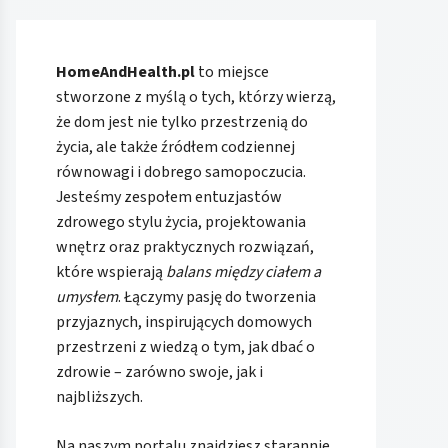
HomeAndHealth.pl
to miejsce
stworzone z myślą o tych, którzy wierzą,
że dom jest nie tylko przestrzenią do
życia, ale także źródłem codziennej
równowagi i dobrego samopoczucia.
Jesteśmy zespołem entuzjastów
zdrowego stylu życia, projektowania
wnętrz oraz praktycznych rozwiązań,
które wspierają
balans między ciałem a
umysłem
. Łączymy pasję do tworzenia
przyjaznych, inspirujących domowych
przestrzeni z wiedzą o tym, jak dbać o
zdrowie – zarówno swoje, jak i
najbliższych.
Na naszym portalu znajdziesz starannie