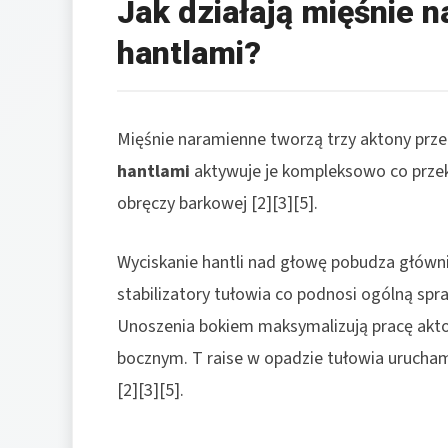
Jak działają mięśnie n
hantlami?
Mięśnie naramienne tworzą trzy aktony prze
hantlami
aktywuje je kompleksowo co przekł
obręczy barkowej [2][3][5].
Wyciskanie hantli nad głowę pobudza główni
stabilizatory tułowia co podnosi ogólną spra
Unoszenia bokiem maksymalizują pracę akto
bocznym. T raise w opadzie tułowia uruchami
[2][3][5].