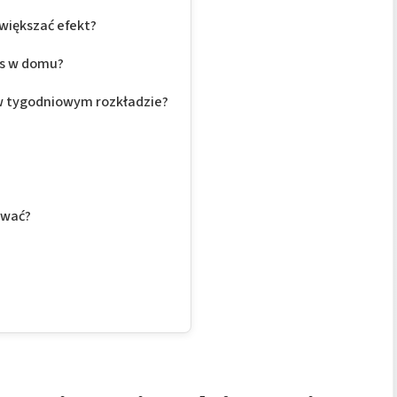
zwiększać efekt?
ens w domu?
ę w tygodniowym rozkładzie?
ywać?