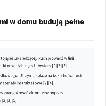
ami w domu budują pełne
tojącej lub siedzącej. Ruch prowadź w linii
atki oraz stabilnym tułowiem [2][3][5].
odkowego. Utrzymuj łokcie na boki i kończ ruch
ateriały instruktażowe [2][4].
aby zaangażować akton tylny poprzez
 [2][3][5].