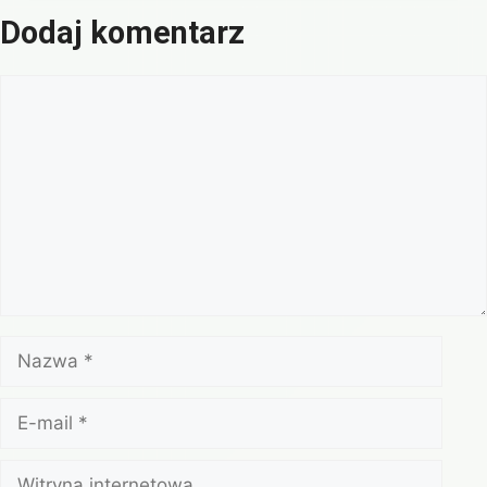
Dodaj komentarz
Komentarz
Nazwa
E-
mail
Witryna