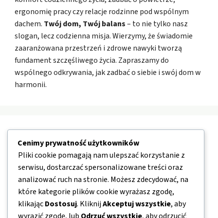
ergonomię pracy czy relacje rodzinne pod wspólnym
dachem.
Twój dom, Twój balans
– to nie tylko nasz
slogan, lecz codzienna misja. Wierzymy, że świadomie
zaaranżowana przestrzeń i zdrowe nawyki tworzą
fundament szczęśliwego życia. Zapraszamy do
wspólnego odkrywania, jak zadbać o siebie i swój dom w
harmonii.
Nawigacja
Cenimy prywatność użytkowników
Pliki cookie pomagają nam ulepszać korzystanie z
O nas
serwisu, dostarczać spersonalizowane treści oraz
analizować ruch na stronie. Możesz zdecydować, na
Kontakt
które kategorie plików cookie wyrażasz zgodę,
Mapa strony
klikając
Dostosuj
. Kliknij
Akceptuj wszystkie
, aby
Polityka prywatności
wyrazić zgodę, lub
Odrzuć wszystkie
, aby odrzucić