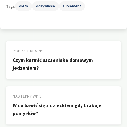
Tagi:
dieta
odżywianie
suplement
Nawigacja
wpisu
POPRZEDNI WPIS
Czym karmić szczeniaka domowym
jedzeniem?
NASTĘPNY WPIS
W co bawić się z dzieckiem gdy brakuje
pomysłów?