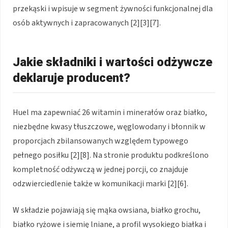
przekąski i wpisuje w segment żywności funkcjonalnej dla
osób aktywnych i zapracowanych [2][3][7].
Jakie składniki i wartości odżywcze
deklaruje producent?
Huel ma zapewniać 26 witamin i minerałów oraz białko,
niezbędne kwasy tłuszczowe, węglowodany i błonnik w
proporcjach zbilansowanych względem typowego
pełnego posiłku [2][8]. Na stronie produktu podkreślono
kompletność odżywczą w jednej porcji, co znajduje
odzwierciedlenie także w komunikacji marki [2][6].
W składzie pojawiają się mąka owsiana, białko grochu,
białko ryżowe i siemię lniane, a profil wysokiego białka i