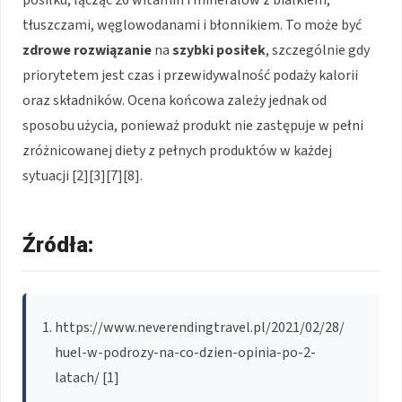
posiłku, łącząc 26 witamin i minerałów z białkiem,
tłuszczami, węglowodanami i błonnikiem. To może być
zdrowe rozwiązanie
na
szybki posiłek
, szczególnie gdy
priorytetem jest czas i przewidywalność podaży kalorii
oraz składników. Ocena końcowa zależy jednak od
sposobu użycia, ponieważ produkt nie zastępuje w pełni
zróżnicowanej diety z pełnych produktów w każdej
sytuacji [2][3][7][8].
Źródła:
https://www.neverendingtravel.pl/2021/02/28/
huel-w-podrozy-na-co-dzien-opinia-po-2-
latach/ [1]