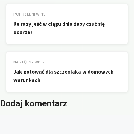
Nawigacja
wpisu
POPRZEDNI WPIS
Ile razy jeść w ciągu dnia żeby czuć się
dobrze?
NASTĘPNY WPIS
Jak gotować dla szczeniaka w domowych
warunkach
Dodaj komentarz
Komentarz