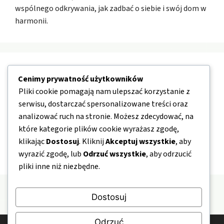
wspólnego odkrywania, jak zadbać o siebie i swój dom w
harmonii.
Nawigacja
Cenimy prywatność użytkowników
Pliki cookie pomagają nam ulepszać korzystanie z
O nas
serwisu, dostarczać spersonalizowane treści oraz
analizować ruch na stronie. Możesz zdecydować, na
Kontakt
które kategorie plików cookie wyrażasz zgodę,
Mapa strony
klikając
Dostosuj
. Kliknij
Akceptuj wszystkie
, aby
Polityka prywatności
wyrazić zgodę, lub
Odrzuć wszystkie
, aby odrzucić
pliki inne niż niezbędne.
Dostosuj
Odrzuć