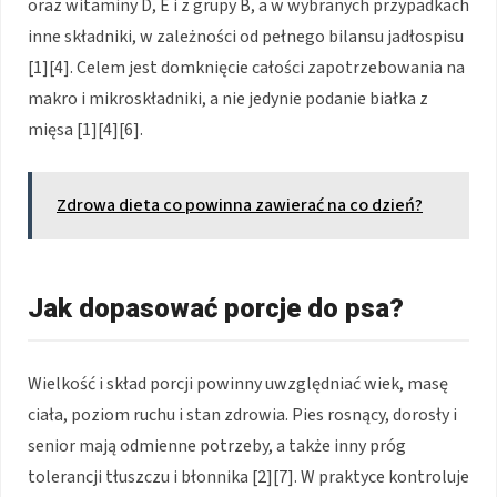
oraz witaminy D, E i z grupy B, a w wybranych przypadkach
inne składniki, w zależności od pełnego bilansu jadłospisu
[1][4]. Celem jest domknięcie całości zapotrzebowania na
makro i mikroskładniki, a nie jedynie podanie białka z
mięsa [1][4][6].
Zdrowa dieta co powinna zawierać na co dzień?
Jak dopasować porcje do psa?
Wielkość i skład porcji powinny uwzględniać wiek, masę
ciała, poziom ruchu i stan zdrowia. Pies rosnący, dorosły i
senior mają odmienne potrzeby, a także inny próg
tolerancji tłuszczu i błonnika [2][7]. W praktyce kontroluje