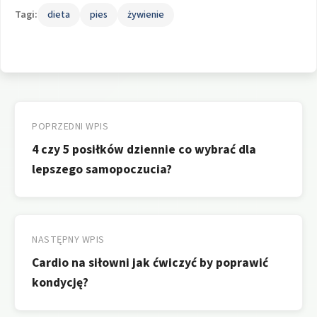
Tagi:
dieta
pies
żywienie
Nawigacja
wpisu
POPRZEDNI WPIS
4 czy 5 posiłków dziennie co wybrać dla
lepszego samopoczucia?
NASTĘPNY WPIS
Cardio na siłowni jak ćwiczyć by poprawić
kondycję?