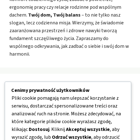
ergonomię pracy czy relacje rodzinne pod wspólnym
dachem.
Twój dom, Twój balans
– to nie tylko nasz
slogan, lecz codzienna misja. Wierzymy, że świadomie
zaaranżowana przestrzeń i zdrowe nawyki tworzą
fundament szczęśliwego życia. Zapraszamy do
wspólnego odkrywania, jak zadbać o siebie i swój dom w
harmonii.
Nawigacja
Cenimy prywatność użytkowników
Pliki cookie pomagają nam ulepszać korzystanie z
O nas
serwisu, dostarczać spersonalizowane treści oraz
analizować ruch na stronie. Możesz zdecydować, na
Kontakt
które kategorie plików cookie wyrażasz zgodę,
Mapa strony
klikając
Dostosuj
. Kliknij
Akceptuj wszystkie
, aby
Polityka prywatności
wyrazić zgodę, lub
Odrzuć wszystkie
, aby odrzucić