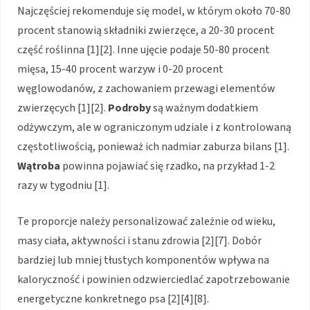
Najczęściej rekomenduje się model, w którym około 70-80
procent stanowią składniki zwierzęce, a 20-30 procent
część roślinna [1][2]. Inne ujęcie podaje 50-80 procent
mięsa, 15-40 procent warzyw i 0-20 procent
węglowodanów, z zachowaniem przewagi elementów
zwierzęcych [1][2].
Podroby
są ważnym dodatkiem
odżywczym, ale w ograniczonym udziale i z kontrolowaną
częstotliwością, ponieważ ich nadmiar zaburza bilans [1].
Wątroba
powinna pojawiać się rzadko, na przykład 1-2
razy w tygodniu [1].
Te proporcje należy personalizować zależnie od wieku,
masy ciała, aktywności i stanu zdrowia [2][7]. Dobór
bardziej lub mniej tłustych komponentów wpływa na
kaloryczność i powinien odzwierciedlać zapotrzebowanie
energetyczne konkretnego psa [2][4][8].