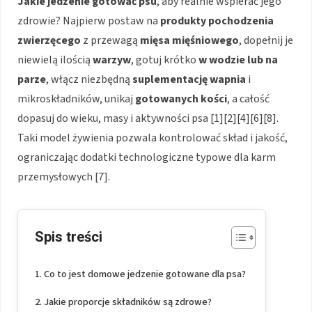
Jakie jedzenie gotować psu
, aby realnie wspierać jego
zdrowie? Najpierw postaw na
produkty pochodzenia
zwierzęcego
z przewagą
mięsa mięśniowego
, dopełnij je
niewielą ilością
warzyw
, gotuj krótko
w wodzie lub na
parze
, włącz niezbędną
suplementację wapnia
i
mikroskładników, unikaj
gotowanych kości
, a całość
dopasuj do wieku, masy i aktywności psa [1][2][4][6][8].
Taki model żywienia pozwala kontrolować skład i jakość,
ograniczając dodatki technologiczne typowe dla karm
przemysłowych [7].
Spis treści
Co to jest domowe jedzenie gotowane dla psa?
Jakie proporcje składników są zdrowe?