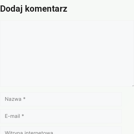
Dodaj komentarz
Komentarz
Nazwa
E-
mail
Witryna