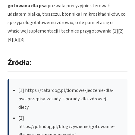
gotowana dla psa
pozwala precyzyjnie sterować
udziałem białka, tłuszczu, błonnika i mikroskładników, co
sprzyja długofalowemu zdrowiu, o ile pamięta się o
właściwej suplementacji i technice przygotowania [1][2]
[4][6][8].
Źródła:
[1] https://tatardog.pl/domowe-jedzenie-dla-
psa-przepisy-zasady-i-porady-dla-zdrowej-
diety
[2]
https://johndog.pl/blog/zywienie/gotowanie-
dla-psa-wyzwanie-wygoda/