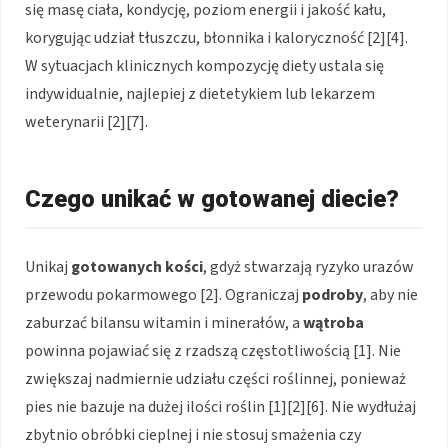
się masę ciała, kondycję, poziom energii i jakość kału,
korygując udział tłuszczu, błonnika i kaloryczność [2][4].
W sytuacjach klinicznych kompozycję diety ustala się
indywidualnie, najlepiej z dietetykiem lub lekarzem
weterynarii [2][7].
Czego unikać w gotowanej diecie?
Unikaj
gotowanych kości
, gdyż stwarzają ryzyko urazów
przewodu pokarmowego [2]. Ograniczaj
podroby
, aby nie
zaburzać bilansu witamin i minerałów, a
wątroba
powinna pojawiać się z rzadszą częstotliwością [1]. Nie
zwiększaj nadmiernie udziału części roślinnej, ponieważ
pies nie bazuje na dużej ilości roślin [1][2][6]. Nie wydłużaj
zbytnio obróbki cieplnej i nie stosuj smażenia czy