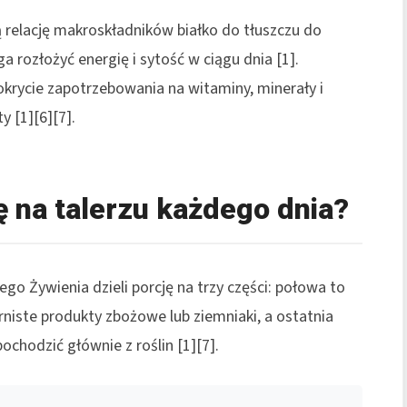
 relację makroskładników białko do tłuszczu do
rozłożyć energię i sytość w ciągu dnia [1].
rycie zapotrzebowania na witaminy, minerały i
 [1][6][7].
ę na talerzu każdego dnia?
go Żywienia dzieli porcję na trzy części: połowa to
niste produkty zbożowe lub ziemniaki, a ostatnia
ochodzić głównie z roślin [1][7].