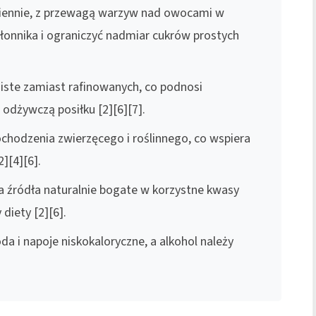
ziennie, z przewagą warzyw nad owocami w
błonnika i ograniczyć nadmiar cukrów prostych
iste zamiast rafinowanych, co podnosi
odżywczą posiłku [2][6][7].
ochodzenia zwierzęcego i roślinnego, co wspiera
][4][6].
 na źródła naturalnie bogate w korzystne kwasy
diety [2][6].
a i napoje niskokaloryczne, a alkohol należy