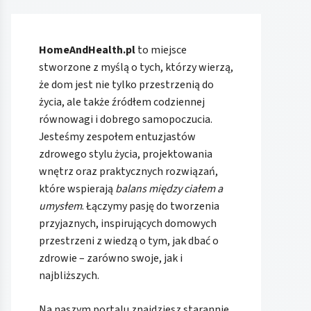
HomeAndHealth.pl
to miejsce
stworzone z myślą o tych, którzy wierzą,
że dom jest nie tylko przestrzenią do
życia, ale także źródłem codziennej
równowagi i dobrego samopoczucia.
Jesteśmy zespołem entuzjastów
zdrowego stylu życia, projektowania
wnętrz oraz praktycznych rozwiązań,
które wspierają
balans między ciałem a
umysłem
. Łączymy pasję do tworzenia
przyjaznych, inspirujących domowych
przestrzeni z wiedzą o tym, jak dbać o
zdrowie – zarówno swoje, jak i
najbliższych.
Na naszym portalu znajdziesz starannie