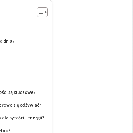
o dnia?
ości są kluczowe?
drowo się odżywiać?
dla sytości i energii?
zbóż?