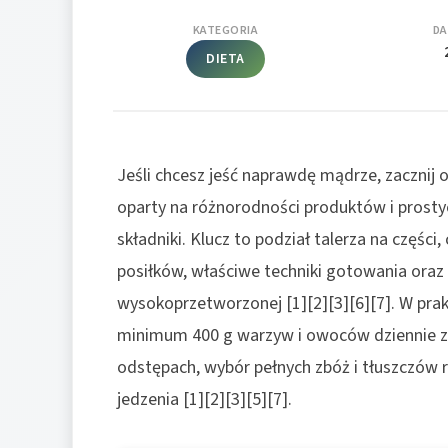
KATEGORIA
DA
DIETA
Jeśli chcesz jeść naprawdę mądrze, zaczni
oparty na różnorodności produktów i prosty
składniki. Klucz to podział talerza na częśc
posiłków, właściwe techniki gotowania oraz o
wysokoprzetworzonej [1][2][3][6][7]. W pra
minimum 400 g warzyw i owoców dziennie z
odstępach, wybór pełnych zbóż i tłuszczów r
jedzenia [1][2][3][5][7].