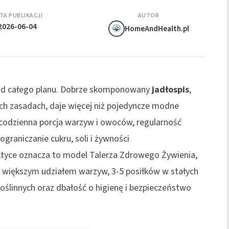
TA PUBLIKACJI
AUTOR
2026-06-04
HomeAndHealth.pl
j od całego planu. Dobrze skomponowany
jadłospis
,
ch zasadach, daje więcej niż pojedyncze modne
i, codzienna porcja warzyw i owoców, regularność
graniczanie cukru, soli i żywności
ktyce oznacza to model Talerza Zdrowego Żywienia,
 większym udziałem warzyw, 3-5 posiłków w stałych
oślinnych oraz dbałość o higienę i bezpieczeństwo