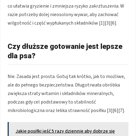
co ułatwia gryzienie i zmniejsza ryzyko zakrztuszenia. W
razie potrzeby dolej nieosolony wywar, aby zachować
wilgotność i część wypłukanych składników [1][3][6].
Czy dłuższe gotowanie jest lepsze
dla psa?
Nie. Zasada jest prosta. Gotuj tak krótko, jak to możliwe,
ale do pełnego bezpieczeństwa. Długotrwała obróbka
zwiększa straty witamin i składników mineralnych,
podczas gdy cel podstawowy to stabilność
mikrobiologiczna oraz lekka strawność posiłku [3][6][7].
Jakie posiłki jeść 5 razy dziennie aby dobrze się