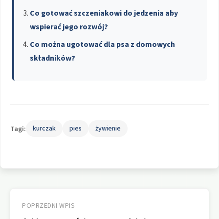
Co gotować szczeniakowi do jedzenia aby
wspierać jego rozwój?
Co można ugotować dla psa z domowych
składników?
Tagi:
kurczak
pies
żywienie
Nawigacja
wpisu
POPRZEDNI WPIS