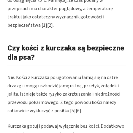
do osiągnięcia 75°C. Pamiętaj, że czas podany w
przepisach ma charakter poglądowy, a temperaturę
traktuj jako ostateczny wyznacznik gotowości i
bezpieczeństwa [1][2].
Czy kości z kurczaka są bezpieczne
dla psa?
Nie. Kości z kurczaka po ugotowaniu łamią się na ostre
drzazgi i mogą uszkodzić jamę ustną, przełyk, żołądek i
jelita. Istnieje także ryzyko zakrztuszenia i niedrożności
przewodu pokarmowego. Z tego powodu kości należy
całkowicie wykluczyć z posiłku [5][6].
Kurczaka gotuj i podawaj wyłącznie bez kości. Dodatkowo