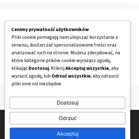
Nawigacja
Cenimy prywatność użytkowników
Pliki cookie pomagają nam ulepszać korzystanie z
O nas
serwisu, dostarczać spersonalizowane treści oraz
Kontakt
analizować ruch na stronie. Możesz zdecydować, na
które kategorie plików cookie wyrażasz zgodę,
Mapa strony
klikając
Dostosuj
. Kliknij
Akceptuj wszystkie
, aby
Polityka prywatności
wyrazić zgodę, lub
Odrzuć wszystkie
, aby odrzucić
pliki inne niż niezbędne.
Dostosuj
Odrzuć
© 2026 HomeAndHealth.pl
Polityka prywatności
Kontakt
O nas
Akceptuj