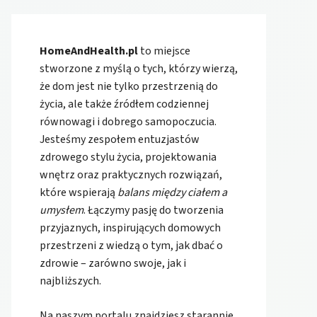
HomeAndHealth.pl
to miejsce
stworzone z myślą o tych, którzy wierzą,
że dom jest nie tylko przestrzenią do
życia, ale także źródłem codziennej
równowagi i dobrego samopoczucia.
Jesteśmy zespołem entuzjastów
zdrowego stylu życia, projektowania
wnętrz oraz praktycznych rozwiązań,
które wspierają
balans między ciałem a
umysłem
. Łączymy pasję do tworzenia
przyjaznych, inspirujących domowych
przestrzeni z wiedzą o tym, jak dbać o
zdrowie – zarówno swoje, jak i
najbliższych.
Na naszym portalu znajdziesz starannie