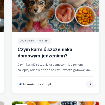
•
2026-06-30
6 min
Czym karmić szczeniaka
domowym jedzeniem?
Czym karmić szczeniaka domowym jedzeniem
najlepiej odpowiedzieć od razu: świeżo gotowanymi
składnikami zwierzęcymi jako bazą z dodatkiem
odpowiednio dobranych węglowodanów,…
HomeAndHealth.pl