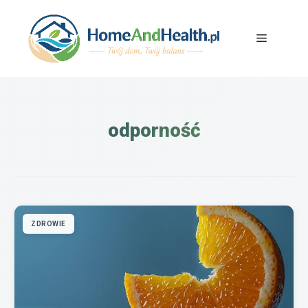
Przejdź
do
Menu
treści
odporność
ZDROWIE