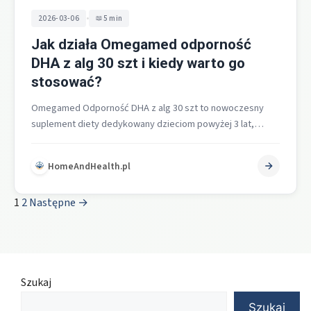
•
2026-03-06
5 min
Jak działa Omegamed odporność
DHA z alg 30 szt i kiedy warto go
stosować?
Omegamed Odporność DHA z alg 30 szt to nowoczesny
suplement diety dedykowany dzieciom powyżej 3 lat,
łączący dobroczynne właściwości DHA…
HomeAndHealth.pl
1
2
Następne →
Szukaj
Szukaj