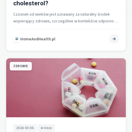
cholesterol?
Czosnek od wieków jest uznawany za naturalny środek
wspierający zdrowie, szczególnie w kontekście odporności
oraz obniżania poziomu cholesterolu. Jego unikalne…
HomeAndHealth.pl
ZDROWIE
•
2026-03-06
4 min