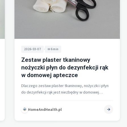
•
2026-03-07
6 min
Zestaw plaster tkaninowy
nożyczki płyn do dezynfekcji rąk
w domowej apteczce
Dlaczego zestaw plaster tkaninowy, nożyczki i płyn
do dezynfekcji rąk jest niezbędny w domowej
apteczce? W domowej apteczce nie powinno…
HomeAndHealth.pl