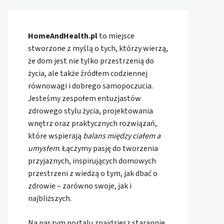
HomeAndHealth.pl
to miejsce
stworzone z myślą o tych, którzy wierzą,
że dom jest nie tylko przestrzenią do
życia, ale także źródłem codziennej
równowagi i dobrego samopoczucia.
Jesteśmy zespołem entuzjastów
zdrowego stylu życia, projektowania
wnętrz oraz praktycznych rozwiązań,
które wspierają
balans między ciałem a
umysłem
. Łączymy pasję do tworzenia
przyjaznych, inspirujących domowych
przestrzeni z wiedzą o tym, jak dbać o
zdrowie – zarówno swoje, jak i
najbliższych.
Na naszym portalu znajdziesz starannie