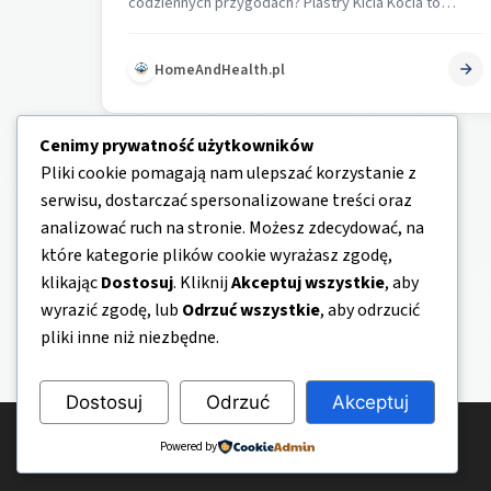
codziennych przygodach? Plastry Kicia Kocia to
dedykowany produkt medyczny, który skutecznie…
HomeAndHealth.pl
Cenimy prywatność użytkowników
Pliki cookie pomagają nam ulepszać korzystanie z
serwisu, dostarczać spersonalizowane treści oraz
analizować ruch na stronie. Możesz zdecydować, na
które kategorie plików cookie wyrażasz zgodę,
klikając
Dostosuj
. Kliknij
Akceptuj wszystkie
, aby
wyrazić zgodę, lub
Odrzuć wszystkie
, aby odrzucić
pliki inne niż niezbędne.
Dostosuj
Odrzuć
Akceptuj
© 2026 HomeAndHealth.pl
Powered by